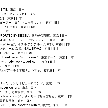
SITE、東京 | 日本
TMUSEUM、アンベルク | ドイツ
伊勢丹、東京 | 日本
ケ・カレンダーアート展”、ドコモラウンジ、東京 | 日本
ナイト 2016、東京 | 日本
 | 日本
AN SUPPORTED BY DIESEL”、伊勢丹新宿店、東京 | 日本
SUPER BEST TOUR”、ツアーパンフレット、東京 | 日本
・ルーム164室”、ホテル アンテルーム 京都、京都 | 日本
ル アンテルーム 京都、GALLERY9.5、京都 | 日本
キョウ 代官山店、東京 | 日本
al LoveLive!～μ’sic Forever”、東京ドーム、東京 | 日本
d with edenworks, bedroom、東京 | 日本
ラ、東京 | 日本
、ジェイアール名古屋タカシマヤ、名古屋 | 日本
アニバーサリー“、サンリオピューロランド、東京 | 日本
E Art Gallery、東京 | 日本
ンウィーク”、野宮真貴、東京 | 日本
ハロウィンキャンペーン”、きゃりーぱみゅぱみゅ、東京 | 日本
、野田秀樹監修、東京 | 日本
OUT 2017”、Collaborated with 丸山敬太、東京 | 日本