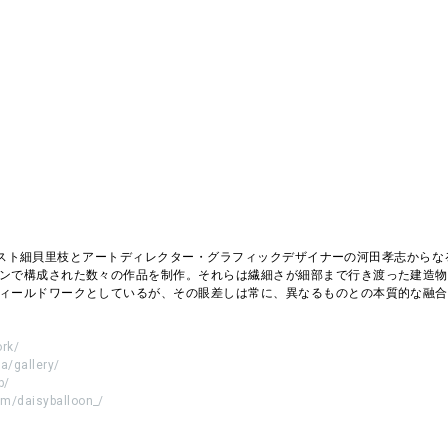
アーティスト細貝里枝とアートディレクター・グラフィックデザイナーの河田孝志から
ンで構成された数々の作品を制作。それらは繊細さが細部まで行き渡った建造物
ィールドワークとしているが、その眼差しは常に、異なるものとの本質的な融合
ork/
a/gallery/
p/
om/daisyballoon_/