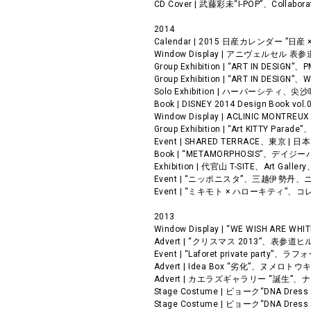
CD Cover | 武藤彩未“I-POP”、Collabor
2014
Calendar | 2015 日産カレンダー ”
Window Display | アニヴェルセル 表
Group Exhibition | “ART IN DESI
Group Exhibition | “ART IN DESIGN”
Solo Exhibition | ハーバーシティ、尖沙
Book | DISNEY 2014 Design Book v
Window Display | ACLINIC MONT
Group Exhibition | “Art KITTY 
Event | SHARED TERRACE、東京 | 日本
Book | “METAMORPHOSIS”、デイジー
Exhibition | 代官山 T-SITE、Art Galle
Event | “ニッポニスタ”、三越伊勢丹、
Event | “ミキモト × ハローキティ”、
2013
Window Display | “WE WISH AR
Advert | “クリスマス 2013”、表参道
Event | “Laforet private party
Advert | Idea Box “劣化”、ヌメロト
Advert | カエラズギャラリー “誕生”
Stage Costume | ビョーク“DNA Dres
Stage Costume | ビョーク“DNA Dre