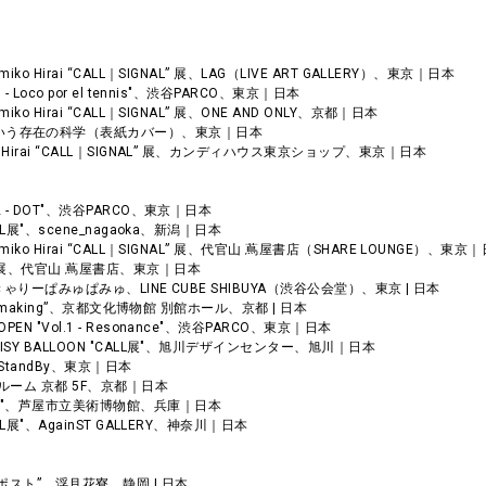
N｜Mamiko Hirai “CALL｜SIGNAL” 展、LAG（LIVE ART GALLERY）、東京｜日本
l.3 - Loco por el tennis"、渋谷PARCO、東京｜日本
｜Mamiko Hirai “CALL｜SIGNAL” 展、ONE AND ONLY、京都｜日本
」という存在の科学（表紙カバー）、東京｜日本
Mamiko Hirai “CALL｜SIGNAL” 展、カンディハウス東京ショップ、東京｜日本
Vol.2 - DOT"、渋谷PARCO、東京｜日本
N "CALL展"、scene_nagaoka、新潟｜日本
OON｜Mamiko Hirai “CALL｜SIGNAL” 展、代官山 蔦屋書店（SHARE LOUNGE）、東京
えの光" 展、代官山 蔦屋書店、東京｜日本
eamin” きゃりーぱみゅぱみゅ、LINE CUBE SHIBUYA（渋谷公会堂）、東京 | 日本
Why keep making”、京都文化博物館 別館ホール、京都 | 日本
EW OPEN "Vol.1 - Resonance"、渋谷PARCO、東京｜日本
EK "DAISY BALLOON "CALL展"、旭川デザインセンター、旭川｜日本
G"、StandBy、東京｜日本
 アンテルーム 京都 5F、京都｜日本
井真美子"、芦屋市立美術博物館、兵庫｜日本
N "CALL展"、AgainST GALLERY、神奈川｜日本
投函するポスト”、浮月花寮、静岡 | 日本