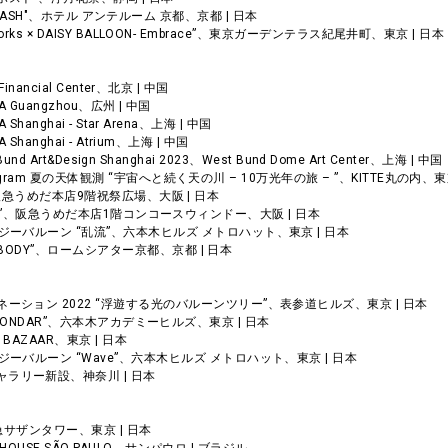
on Shell- ASH"、ホテル アンテルーム 京都、京都 | 日本
“edenworks × DAISY BALLOON- Embrace”、東京ガーデンテラス紀尾井町、東京 | 日本
d Financial Center、北京 | 中国
MINA Guangzhou、広州 | 中国
NA Shanghai - Star Arena、上海 | 中国
INA Shanghai - Atrium、上海 | 中国
est Bund Art&Design Shanghai 2023、West Bund Dome Art Center、上海 | 中国
er Program 夏の天体観測 “宇宙へと続く天の川 – 10万光年の旅 – ”、KITTE丸の内、東
 2023”、阪急うめだ本店9階祝祭広場、大阪 | 日本
rom Nature”、阪急うめだ本店1階コンコースウィンドー、大阪 | 日本
デイジーバルーン “乱流”、六本木ヒルズ メトロハット、東京 | 日本
 ”NOBODY”、ロームシアター京都、京都 | 日本
ミネーション 2022 “浮遊する光のバルーンツリー”、表参道ヒルズ、東京 | 日本
isible WONDAR”、六本木アカデミーヒルズ、東京 | 日本
r's BAZAAR、東京 | 日本
デイジーバルーン “Wave”、六本木ヒルズ メトロハット、東京 | 日本
ギャラリー新設、神奈川 | 日本
”、小田急サザンタワー、東京 | 日本