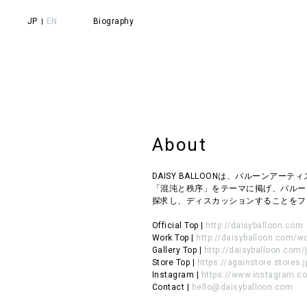
JP
EN
Biography
JP
EN
Biography
Official TOP
Works TOP
About
Contact
DAISY BALLOONは、バルーン
「混沌と秩序」をテーマに掲げ、バルー
探求し、ディスカッションすることをフ
Official Top |
http://daisyballoon.com
Work Top |
http://daisyballoon.com/w
Gallery Top |
http://daisyballoon.com/j
Store Top |
https://againstore.stores.j
Instagram |
https://www.instagram.c
Contact |
hello@daisyballoon.com