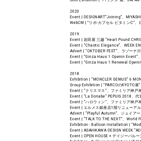
Solo Exhibition | “バランス”展、JA
2020
Event | DESIGNART”Joining”、MIYAS
WebCM | “リポ-カプセル ビタミンC“、
2019
Event | 岩田屋 三越 "Heart Pound
Event | “Chaotic Elegance”、WEEK 
Advert | “OKTOBER FEST“、ラゾ
Event | “Ginza Haus 1 Openin Eve
Event | “Ginza Haus 1 Renewal Op
2018
Exhibition | “MONCLER GENIUS
Group Exhibition | “PARCOのKYOT
Event | “クリスマス“、ファミリア神戸
Event | “La Donabe“ PEPUIS 201
Event | “ハロウィン“、ファミリア神戸
Event | エルメス銀座店1階リニュー
Advert | “Playful Autumn“、
Event | “TALK TO THE NEXT“、World 
Exhibition - Balloon Installation 
Event | ASAHIKAWA DESIGN WE
Event | OPEN HOUSE × デイジーバル