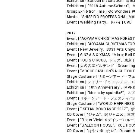
Exhibition - Balloon Installa
Exhibition | “2018 Autumn&Winte
Group Exhibition | meiji-Do Wo
Movie | “SHISEIDO PROFESSIONA
Event | Wedding Party、ドバイ | UAE
2017
Event | “AOYAMA CHRISTMAS FO
Exhibition | “AOYAMA CHRISTM
Event | New Jewelry、3331 Arts Ch
Event | GINZA SIX XMAS「Mirror Be
Event | TOD'S CIRCUS、トッズ、東京 
Event | 大名古屋ビルヂング「Dreamin
Event | “VOGUE FASHION’S NIGHT 
Stage Costume | リボーンアート・フ
Exhibition | ツイリー ドゥ エルメス
Exhibition | "10th Anniversary"、
Exhibition | “bionic by sputni
Event | リボーンアート・フェスティバル
Stage Costume | “WORLD HAPPIN
Event | “ISETAN BONDANCE 201
CD Cover | “ジャム”、関ジャニ∞、東京 
Event | “Roger Vivier × デイジ
Event | “BALLOON HOUSE”、KOE 
CD Cover | “はやく逢いたい”、Dream 