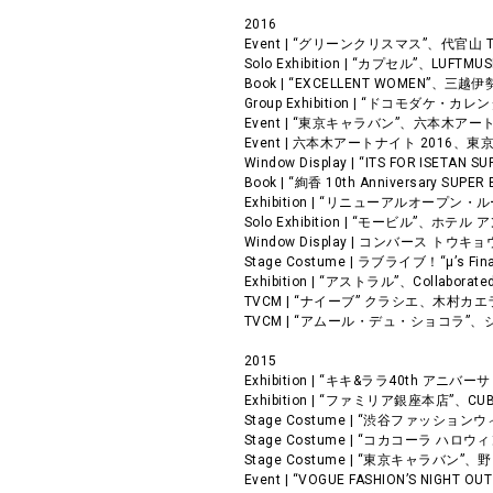
2016
Event | “グリーンクリスマス”、代官山 T-
Solo Exhibition | “カプセル”、LUF
Book | “EXCELLENT WOMEN”、三越
Group Exhibition | “ドコモダ
Event | “東京キャラバン”、六本木アート
Event | 六本木アートナイト 2016、東京
Window Display | “ITS FOR ISET
Book | “絢香 10th Anniversary 
Exhibition | “リニューアルオープン
Solo Exhibition | “モービル”、ホテ
Window Display | コンバース トウ
Stage Costume | ラブライブ！“μ’s Fin
Exhibition | “アストラル”、Collaborate
TVCM | “ナイーブ” クラシエ、木村カエ
TVCM | “アムール・デュ・ショコラ”
2015
Exhibition | “キキ&ララ40th 
Exhibition | “ファミリア銀座本店”、CUBi
Stage Costume | “渋谷ファッショ
Stage Costume | “コカコーラ 
Stage Costume | “東京キャラバン”
Event | “VOGUE FASHION’S NIGHT 