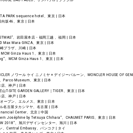
PAN HOUSE SÃO PAULO、サンパウロ | ブラジル
HITA PARK sequence hotel、東京 | 日本
日向坂46、東京 | 日本
 CHRISTMAS"、岩田屋本店・福岡三越 、福岡 | 日本
END Max Mara GINZA、東京 | 日本
ーナ川崎プラザ、川崎 | 日本
nt“、MCM Ginza Haus 1、東京 | 日本
ening“、MCM Ginza Haus 1、東京 | 日本
“ 6 MONCLER ノワール ケイ ニノミヤ × デイジーバルーン、MONCLER HOUSE OF GE
O展”、Parco Museum、東京 | 日本
本店、神戸 | 日本
8、代官山T-SITE GARDEN GALLERY｜TIGER、東京 | 日本
本店、神戸 | 日本
アルオープン、エルメス、東京 | 日本
ジェイアール名古屋タカシマヤ、名古屋 | 日本
Financial Center、北京 | 中国
| “Modern Joséphine by Tetsuya Chihara“、CHAUMET PARIS、東京 | 日本
EK “ADW 2018“、旭川デザインセンター、旭川 | 日本
ーン、Central Embassy、バンコク | タイ