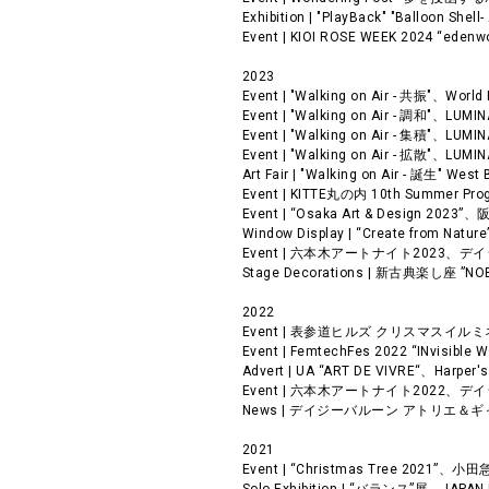
Exhibition | "PlayBack" "Ballo
Event | KIOI ROSE WEEK 2024 
2023
Event | "Walking on Air - 共振"、Worl
Event | "Walking on Air - 調和"、LU
Event | "Walking on Air - 集積"、LUMI
Event | "Walking on Air - 拡散"、LUM
Art Fair | "Walking on Air - 誕生" W
Event | KITTE丸の内 10th Summ
Event | “Osaka Art & Design
Window Display | “Create f
Event | 六本木アートナイト2023、
Stage Decorations | 新古典楽し座
2022
Event | 表参道ヒルズ クリスマスイル
Event | FemtechFes 2022 “INv
Advert | UA “ART DE VIVRE“、Harpe
Event | 六本木アートナイト2022、
News | デイジーバルーン アトリエ＆
2021
Event | “Christmas Tree 2021