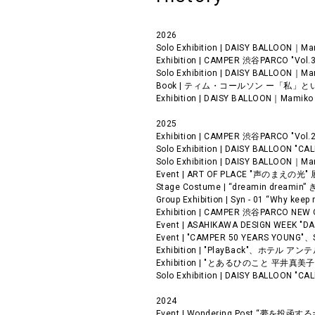
2026
Solo Exhibition | DAISY BALLOO
Exhibition | CAMPER 渋谷PARCO "Vo
Solo Exhibition | DAISY BALLOON
Book | ティム・コールソン ー「私
Exhibition | DAISY BALLOON｜
2025
Exhibition | CAMPER 渋谷PARCO "
Solo Exhibition | DAISY BALLOO
Solo Exhibition | DAISY BALL
Event | ART OF PLACE "声のま
Stage Costume | “dreamin dr
Group Exhibition | Syn - 01 “
Exhibition | CAMPER 渋谷PARCO N
Event | ASAHIKAWA DESIGN WE
Event | "CAMPER 50 YEARS YOUN
Exhibition | "PlayBack"、ホテル
Exhibition | "とあるひのこと 平
Solo Exhibition | DAISY BALLOO
2024
Event | Wondering Post “夢を