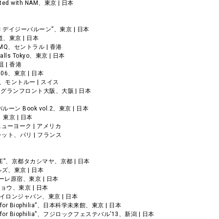
ated with NAM、東京 | 日本
日産 × デイジーバルーン”、東京 | 日本
参道、東京 | 日本
GN”、PMQ、セントラル | 香港
、Walls Tokyo、東京 | 日本
咀 | 香港
ol.006、東京 | 日本
REUX、モントルー | スイス
Parade”、グランフロント大阪、大阪 | 日本
バルーン Book vol.2、東京 | 日本
ry、東京 | 日本
ニューヨーク | アメリカ
コレット、パリ | フランス
E WHITE”、京都タカシマヤ、京都 | 日本
ヒルズ、東京 | 日本
”、ラフォーレ原宿、東京 | 日本
ウキョウ、東京 | 日本
、ナイロンジャパン、東京 | 日本
s for Biophilia”、日本科学未来館、東京 | 日本
ss for Biophilia”、フジロックフェステバル’13、新潟 | 日本