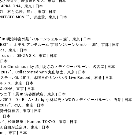
tion | 清川あさみ個展、表参道ヒルズ、東京 | 日本
r“、MARK&LONA、東京 | 日本
nders #01「君と免疫。展」、東京 | 日本
L MANIFESTO MOVIE“、資生堂、東京 | 日本
REST” in 明治神宮外苑 "バルーンシェル ─ 森"、東京 | 日本
AS FOREST” in ホテル アンテルーム 京都 "バルーンシェル ─ 湖"、京都 | 日本
iyoda、東京 | 日本
ll Dress」、GINZA SIX、東京 | 日本
| 日本
g for Christmas」by 清川あさみ × デイジーバルーン、名古屋 | 日本
OUT 2017”、Collaborated with 丸山敬太、東京 | 日本
ェスティバル 2017、水曜日のカンパネラ Live Record、石巻 | 日本
、エルメス、東京 | 日本
MARK&LONA、東京 | 日本
ko!”、スプツニ子！展 in 渋谷西武店、東京 | 日本
 2017「D・E・A・U」by 小林武史 × WOW × デイジーバルーン、石巻 | 日本
ESS 2017”、のん、東京 | 日本
7”、伊勢丹新宿店、東京 | 日本
| 日本
ーバルーン”、松屋銀座｜Numero TOKYO、東京 | 日本
HOUSE自由が丘店3F、東京 | 日本
Ami、東京 | 日本